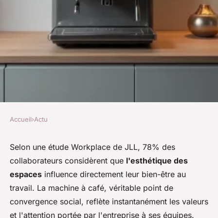
Accueil
›
Actu
ACTU
L'élégance au bureau : la
Selon une étude Workplace de JLL, 78% des
collaborateurs considèrent que
l'esthétique des
machine café qui fait la
espaces
influence directement leur bien-être au
différence
travail. La machine à café, véritable point de
convergence social, reflète instantanément les valeurs
Gordon
•
24/04/2026 08:49
•
8 min de lecture
et l'attention portée par l'entreprise à ses équipes.