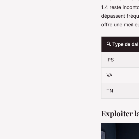
1.4 reste incont
dépassent fréqu
offre une meille
🔍 Type de dal
IPS
VA
TN
Exploiter l