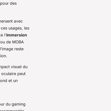
pour des
mersent avec
 ces usages, les
e l’
immersion
PS ou de MOBA
l’image reste
sion.
mpact visuel du
e oculaire peut
fond et un
Pour du gaming