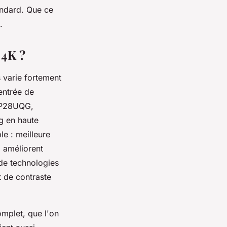
andard. Que ce
.
 4K ?
s varie fortement
entrée de
VP28UQG,
g en haute
ble : meilleure
i améliorent
de technologies
 de contraste
omplet, que l'on