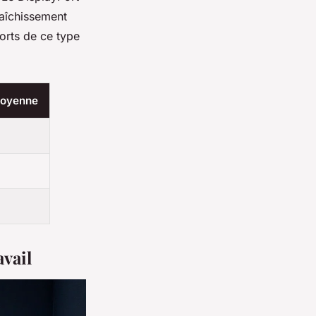
raîchissement
orts de ce type
moyenne
avail