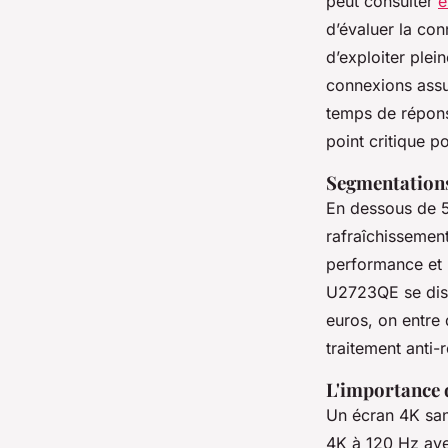
peut consulter
e
d’évaluer la con
d’exploiter ple
connexions assur
temps de répons
point critique p
Segmentations
En dessous de 5
rafraîchissement
performance et p
U2723QE se dist
euros, on entre 
traitement anti-r
L'importance 
Un écran 4K san
4K à 120 Hz ave