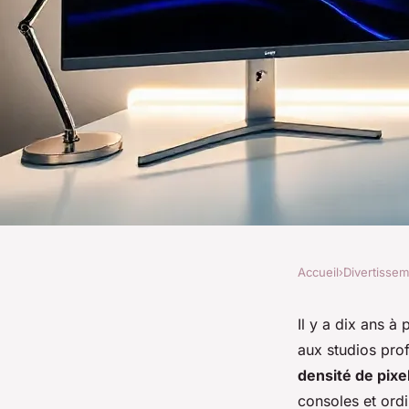
Accueil
›
Divertisse
DIVERTISSEMENT
Top 5 moniteurs 4k
Il y a dix ans à
aux studios prof
pour 2023
densité de pixe
consoles et ordi