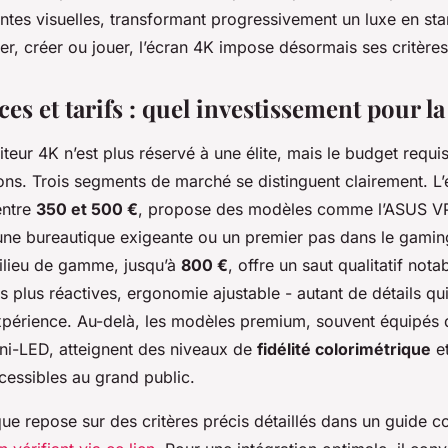
entes visuelles, transformant progressivement un luxe en st
ller, créer ou jouer, l’écran 4K impose désormais ses critères
s et tarifs : quel investissement pour la
eur 4K n’est plus réservé à une élite, mais le budget requi
ons. Trois segments de marché se distinguent clairement. L’
entre
350 et 500 €
, propose des modèles comme l’ASUS 
 une bureautique exigeante ou un premier pas dans le gamin
milieu de gamme, jusqu’à
800 €
, offre un saut qualitatif nota
es plus réactives, ergonomie ajustable - autant de détails qu
xpérience. Au-delà, les modèles premium, souvent équipés 
i-LED, atteignent des niveaux de
fidélité colorimétrique
et
cessibles au grand public.
ue repose sur des critères précis détaillés dans un guide c