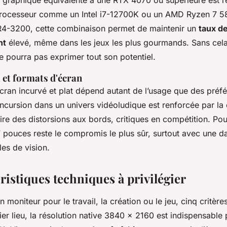
te graphique équivalente à une RTX 4070 ou supérieure es
processeur comme un Intel i7-12700K ou un AMD Ryzen 7 5
-3200, cette combinaison permet de maintenir un
taux d
nt
élevé, même dans les jeux les plus gourmands. Sans cel
e pourra pas exprimer tout son potentiel.
 et formats d'écran
écran incurvé et plat dépend autant de l’usage que des préf
incursion dans un univers vidéoludique est renforcée par la
uire des distorsions aux bords, critiques en compétition. Pour
 pouces reste le compromis le plus sûr, surtout avec une dal
les de vision.
ristiques techniques à privilégier
 moniteur pour le travail, la création ou le jeu, cinq critère
ier lieu, la résolution native 3840 x 2160 est indispensable 