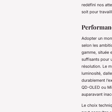
redéfini nos att
Claude
•
12/06/2026 07:45
•
11 min de lecture
soit pour travai
Performance
Adopter un monit
selon les ambiti
gamme, située 
suffisants pour
résolution. Le 
luminosité, dall
durablement l’e
QD-OLED ou Min
auparavant inac
Le choix techniq