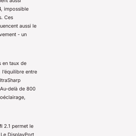
ient aussi
4, impossible
s. Ces
uencent aussi le
uvement - un
s en taux de
l’équilibre entre
UltraSharp
. Au-delà de 800
roéclairage,
I 2.1 permet le
 Le DisplayPort