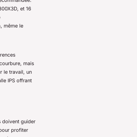
t recommandée.
800X3D, et 16
e
a, même le
érences
 courbure, mais
 le travail, un
le IPS offrant
s doivent guider
pour profiter