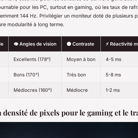
ournable pour les PC, surtout en gaming, où les taux de raf
emment 144 Hz. Privilégier un moniteur doté de plusieurs p
ure modularité à long terme.
le
👁️ Angles de vision
⚫ Contraste
⚡ Réactivité 
Excellents (178°)
Moyen à bon
4-5 ms
Bons (170°)
Très bon
5-8 ms
Médiocres (160°)
Médiocre
1-2 ms
a densité de pixels pour le gaming et le tr