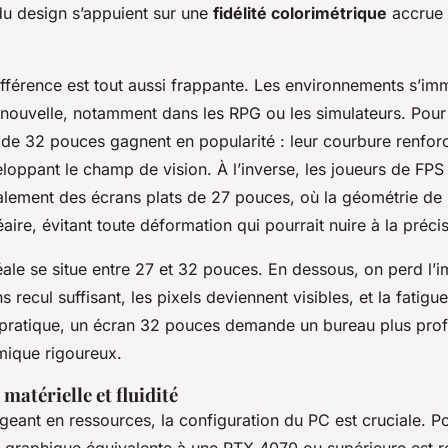
du design s’appuient sur une
fidélité colorimétrique
accrue 
ifférence est tout aussi frappante. Les environnements s’im
nouvelle, notamment dans les RPG ou les simulateurs. Pour
 de 32 pouces gagnent en popularité : leur courbure renforc
loppant le champ de vision. À l’inverse, les joueurs de F
alement des écrans plats de 27 pouces, où la géométrie de 
éaire, évitant toute déformation qui pourrait nuire à la préci
ale se situe entre 27 et 32 pouces. En dessous, on perd l’i
 recul suffisant, les pixels deviennent visibles, et la fatigu
té pratique, un écran 32 pouces demande un bureau plus pro
ique rigoureux.
matérielle et fluidité
geant en ressources, la configuration du PC est cruciale. 