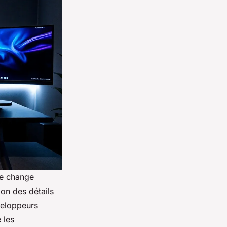
le change
ion des détails
veloppeurs
 les