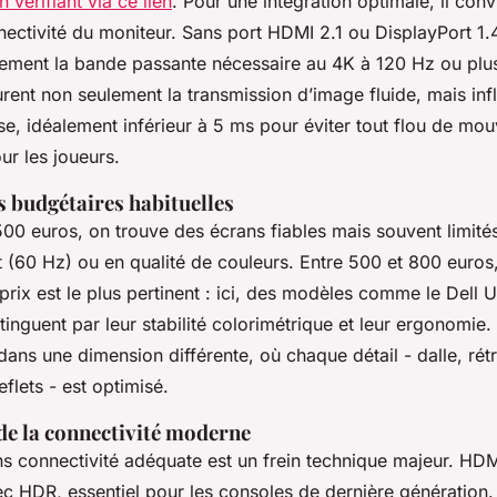
n vérifiant via ce lien
. Pour une intégration optimale, il conv
nectivité du moniteur. Sans port HDMI 2.1 ou DisplayPort 1.
inement la bande passante nécessaire au 4K à 120 Hz ou plu
ent non seulement la transmission d’image fluide, mais infl
e, idéalement inférieur à 5 ms pour éviter tout flou de mo
our les joueurs.
 budgétaires habituelles
00 euros, on trouve des écrans fiables mais souvent limité
 (60 Hz) ou en qualité de couleurs. Entre 500 et 800 euros, 
rix est le plus pertinent : ici, des modèles comme le Dell 
inguent par leur stabilité colorimétrique et leur ergonomie
dans une dimension différente, où chaque détail - dalle, rét
eflets - est optimisé.
de la connectivité moderne
s connectivité adéquate est un frein technique majeur. HDM
c HDR, essentiel pour les consoles de dernière génération.