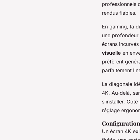
professionnels 
rendus fiables.
En gaming, la d
une profondeur 
écrans incurvés
visuelle
en enve
préfèrent génér
parfaitement lin
La diagonale idé
4K. Au-delà, sans
s’installer. Cô
réglage ergonom
Configuration 
Un écran 4K exi