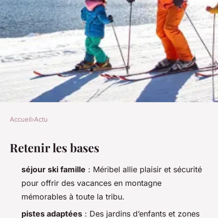
Accueil
›
Actu
ACTU
Retenir les bases
Top 5 raisons de choisir
Méribel pour un séjour ski en
séjour ski famille
: Méribel allie plaisir et sécurité
famille
pour offrir des vacances en montagne
mémorables à toute la tribu.
Gordon
•
11/03/2026 19:46
•
11 min de lecture
pistes adaptées
: Des jardins d’enfants et zones