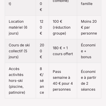
combiné)
t)
0
famille
€
Location
12
100 €
Moins 20
matériel (6
0
(réduction
€ par
jours)
€
groupe)
personne
Cours de ski
20
Économi
180 € + 1
collectif (5
0
e +
cours offert
jours)
€
bonus
Accès
8
Pass
Économi
activités
€/
semaine à
e à partir
hors-ski
sé
40 € pour 4
de 2
(piscine,
an
personnes
séances
patinoire)
ce