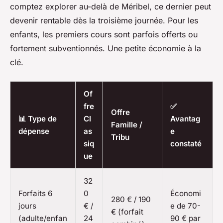
comptez explorer au-delà de Méribel, ce dernier peut
devenir rentable dès la troisième journée. Pour les
enfants, les premiers cours sont parfois offerts ou
fortement subventionnés. Une petite économie à la
clé.
Of
fre
✅
Offre
📊 Type de
Cl
Avantag
Famille /
dépense
as
e
Tribu
siq
constaté
ue
32
Forfaits 6
0
Économi
280 € / 190
jours
€ /
e de 70-
€ (forfait
(adulte/enfan
24
90 € par