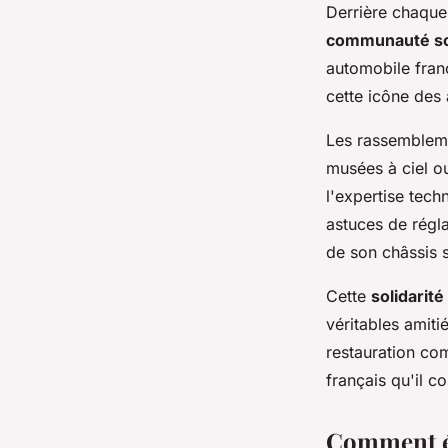
Derrière chaque
communauté s
automobile fran
cette icône des
Les rassembleme
musées à ciel o
l'expertise tech
astuces de régla
de son châssis s
Cette
solidarit
véritables amiti
restauration c
français qu'il c
Comment év