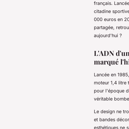
français. Lancé
admin
•
19 décembre 2025
•
7 min de lecture
citadine sportiv
000 euros en 202
partagée, retro
aujourd'hui ?
L'ADN d'une
marqué l'h
Lancée en 1985
moteur 1,4 litr
pour l'époque d
véritable bombe
Le design ne tro
et bandes décor
esthétiques ne s