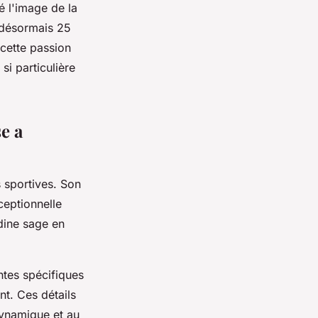
é l'image de la
t désormais 25
 cette passion
si particulière
e a
 sportives. Son
eptionnelle
dine sage en
antes spécifiques
t. Ces détails
dynamique et au