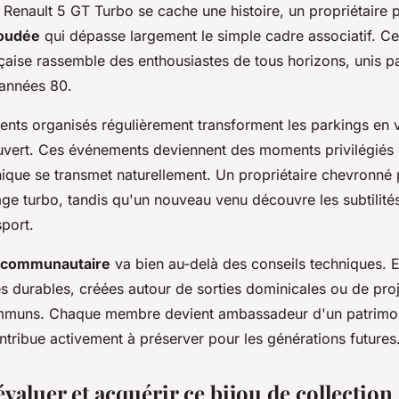
 Renault 5 GT Turbo se cache une histoire, un propriétaire 
oudée
qui dépasse largement le simple cadre associatif. Cet
çaise rassemble des enthousiastes de tous horizons, unis p
 années 80.
nts organisés régulièrement transforment les parkings en v
uvert. Ces événements deviennent des moments privilégiés
nique se transmet naturellement. Un propriétaire chevronné
ge turbo, tandis qu'un nouveau venu découvre les subtilités
port.
é communautaire
va bien au-delà des conseils techniques. E
és durables, créées autour de sorties dominicales ou de pro
ommuns. Chaque membre devient ambassadeur d'un patrimo
ontribue activement à préserver pour les générations futures
aluer et acquérir ce bijou de collection