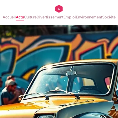
Accueil
Actu
Culture
Divertissement
Emploi
Environnement
Société