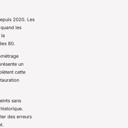
epuis 2020. Les
 quand les
 la
ées 80.
lométrage
présente un
plètent cette
tauration
eints sans
historique.
er des erreurs
l.