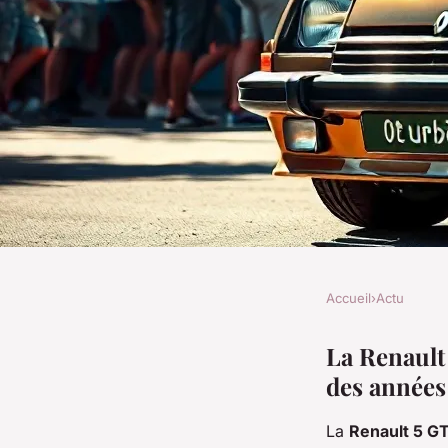
Accueil
›
Actu
ACTU
Rassemblement et pa
La Renault
des années
de la renault 5 gt tu
La
Renault 5 G