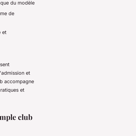
rique du modèle
ème de
 et
osent
d'admission et
club accompagne
ratiques et
imple club