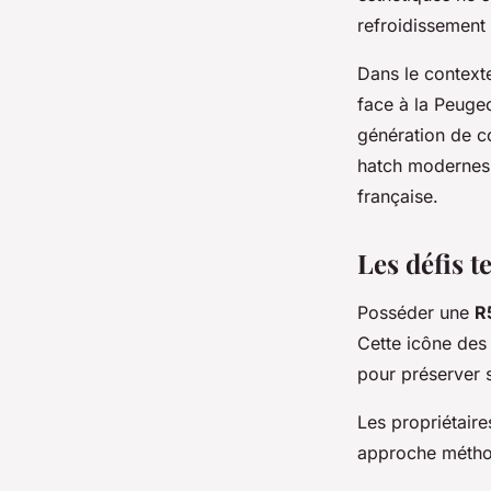
refroidissement
Dans le context
face à la Peugeo
génération de co
hatch modernes 
française.
Les défis t
Posséder une
R
Cette icône des 
pour préserver 
Les propriétair
approche métho