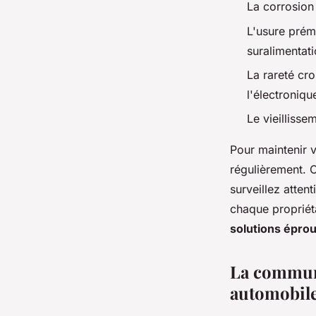
La corrosion
L'usure prém
suralimentat
La rareté cr
l'électroniqu
Le vieillisse
Pour maintenir v
régulièrement. C
surveillez atte
chaque propriét
solutions épro
La communa
automobil