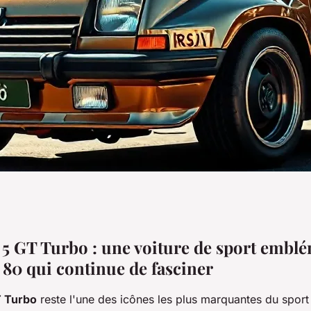
ssion : l'héritage
 5 GT Turbo : une voiture de sport embl
 80 qui continue de fasciner
rbo
T Turbo
reste l'une des icônes les plus marquantes du spor