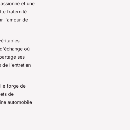
passionné et une
te fraternité
ar l'amour de
éritables
 d'échange où
 partage ses
 de l'entretien
lle forge de
jets de
ine automobile
.