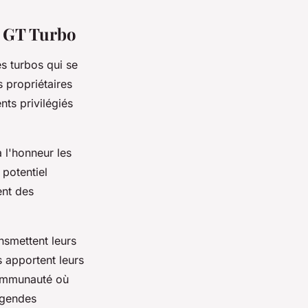
a GT Turbo
s turbos qui se
s propriétaires
ts privilégiés
 l'honneur les
 potentiel
ent des
nsmettent leurs
 apportent leurs
communauté où
égendes