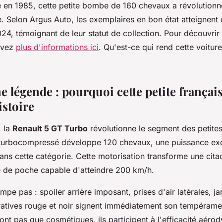
e en 1985, cette petite bombe de 160 chevaux a révolutionn
e. Selon Argus Auto, les exemplaires en bon état atteignen
4, témoignant de leur statut de collection. Pour découvrir
uvez
plus d'informations ici
. Qu'est-ce qui rend cette voiture 
 légende : pourquoi cette petite français
istoire
, la
Renault 5 GT Turbo
révolutionne le segment des petites
e turbocompressé développe 120 chevaux, une puissance exc
ans cette catégorie. Cette motorisation transforme une cita
 de poche capable d'atteindre 200 km/h.
mpe pas : spoiler arrière imposant, prises d'air latérales, j
atives rouge et noir signent immédiatement son tempéramen
ont pas que cosmétiques, ils participent à l'efficacité aéro