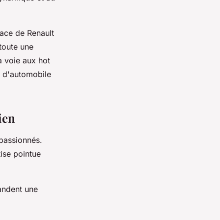
dace de Renault
 toute une
a voie aux hot
 d'automobile
ien
 passionnés.
tise pointue
andent une