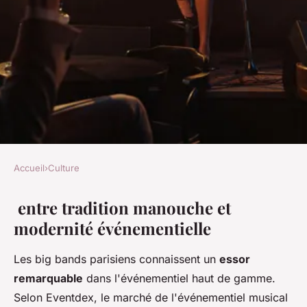
Accueil
›
Culture
CULTURE
entre tradition manouche et
Big band paris : l'élégance du
modernité événementielle
jazz manouche en
événementiel
Les big bands parisiens connaissent un
essor
remarquable
dans l'événementiel haut de gamme.
admin
•
21 février 2026
•
7 min de lecture
Selon Eventdex, le marché de l'événementiel musical