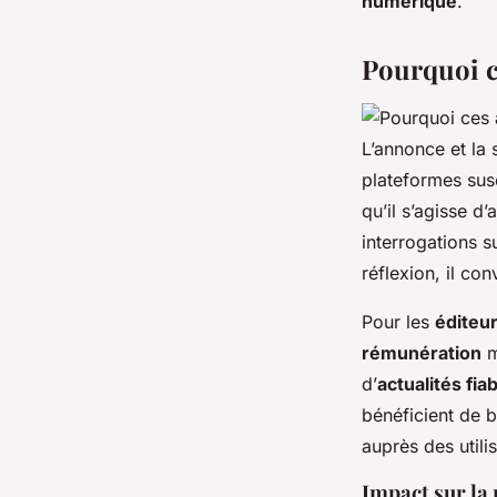
numérique
.
Pourquoi c
L’annonce et la 
plateformes sus
qu’il s’agisse d’
interrogations su
réflexion, il con
Pour les
éditeu
rémunération
m
d’
actualités fia
bénéficient de b
auprès des utili
Impact sur la