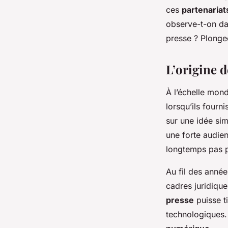
pour les médias
ces
partenariat
observe-t-on dan
presse ? Plonge
admin
•
11 février 2026
•
6 min de lecture
L’origine d
À l’échelle mond
lorsqu’ils fourn
sur une idée sim
une forte audien
longtemps pas pr
Au fil des anné
cadres juridique
presse
puisse ti
technologiques. 