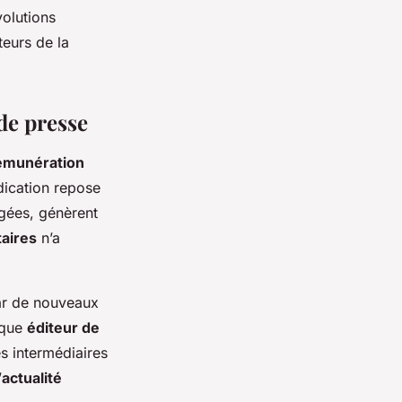
volutions
eurs de la
de presse
rémunération
dication repose
agées, génèrent
taires
n’a
ar de nouveaux
aque
éditeur de
s intermédiaires
’
actualité