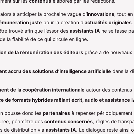
ement sur les
contenus
élaborés par les rédactions.
 alors à anticiper la prochaine vague d’
innovations
, tout en
émunération juste
pour la création d’
actualités originales
.
 être trouvé afin que l’essor des
assistants IA
ne se fasse pa
de la fiabilité de ce qui circule en ligne.
ion de la rémunération des éditeurs
grâce à de nouveaux
nt accru des solutions d’intelligence artificielle
dans la di
ent de la coopération internationale
autour des contenus
 de formats hybrides mêlant écrit, audio et assistance I
on pousse donc les
partenaires
à repenser périodiquement 
urée, périmètre des
contenus concernés
, règles de transp
s de distribution via
assistants IA
. Le dialogue reste ainsi o