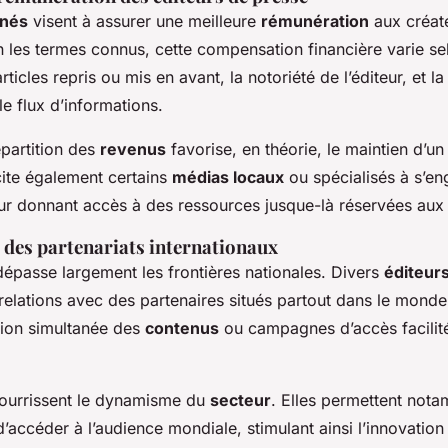
gnés
visent à assurer une meilleure
rémunération
aux créat
n les termes connus, cette compensation financière varie se
ticles repris ou mis en avant, la notoriété de l’éditeur, et l
e flux d’informations.
épartition des
revenus
favorise, en théorie, le maintien d’u
cite également certains
médias locaux
ou spécialisés à s’e
eur donnant accès à des ressources jusque-là réservées aux
des partenariats internationaux
passe largement les frontières nationales. Divers
éditeur
relations avec des partenaires situés partout dans le monde 
usion simultanée des
contenus
ou campagnes d’accès facilité
ourrissent le dynamisme du
secteur
. Elles permettent not
d’accéder à l’audience mondiale, stimulant ainsi l’innovation