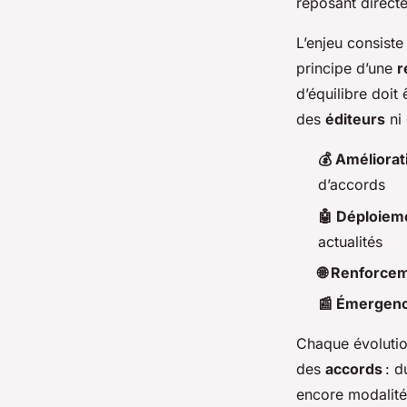
reposant direct
L’enjeu consiste
principe d’une
r
d’équilibre doit
des
éditeurs
ni 
💰 Améliorat
d’accords
🤖 Déploieme
actualités
🌐 Renforcem
📰 Émergence
Chaque évoluti
des
accords
: d
encore modalité