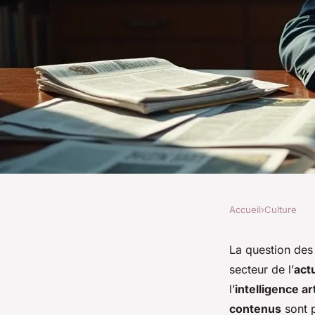
Accueil
›
Culture
CULTURE
Meta accords presse
La question de
secteur de l’
actu
enjeux, évolutions e
l’
intelligence art
contenus
sont 