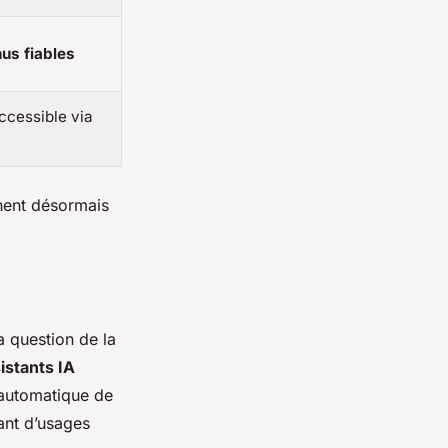
us fiables
accessible via
chent désormais
la question de la
istants IA
 automatique de
ant d’usages