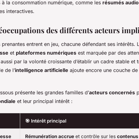
s à la consommation numérique, comme les
résumés audio
s interactives.
réoccupations des différents acteurs impl
s prenantes entrent en jeu, chacune défendant ses intérêts. L
esse
et
plateformes numériques
est marquée par des atten
ussi par la volonté croissante d’établir un cadre stable et 
e de l’
intelligence artificielle
ajoute encore une couche de
.
ssous présente les grandes familles d’
acteurs concernés
p
ondiale
et leur principal intérêt :
🎯 Intérêt principal
resse
Rémunération accrue
et contrôle sur les
contenus