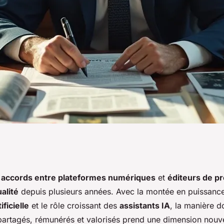
 mondiale :
s
accords entre plateformes numériques
et
éditeurs de p
alité
depuis plusieurs années. Avec la montée en puissanc
t perspectives
ificielle
et le rôle croissant des
assistants IA
, la manière d
partagés, rémunérés et valorisés prend une dimension nou