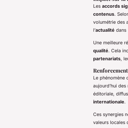
Les
accords si
contenus
. Selo
volumétrie des ar
l’
actualité
dans l
Une meilleure r
qualité
. Cela in
partenariats
, l
Renforcement 
Le phénomène dé
aujourd’hui des 
éditoriale, diff
internationale
.
Ces synergies n
valeurs locales 