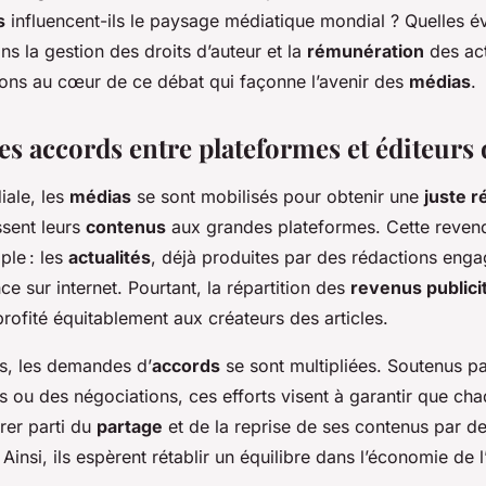
s
influencent-ils le paysage médiatique mondial ? Quelles é
s la gestion des droits d’auteur et la
rémunération
des act
ons au cœur de ce débat qui façonne l’avenir des
médias
.
es accords entre plateformes et éditeurs 
iale, les
médias
se sont mobilisés pour obtenir une
juste 
issent leurs
contenus
aux grandes plateformes. Cette reven
ple : les
actualités
, déjà produites par des rédactions eng
ce sur internet. Pourtant, la répartition des
revenus publici
ofité équitablement aux créateurs des articles.
es, les demandes d’
accords
se sont multipliées. Soutenus p
s ou des négociations, ces efforts visent à garantir que ch
rer parti du
partage
et de la reprise de ses contenus par de
Ainsi, ils espèrent rétablir un équilibre dans l’économie de l