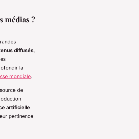
es médias ?
grandes
tenus diffusés
,
les
ofondir la
esse mondiale
.
 source de
roduction
ce artificielle
leur pertinence