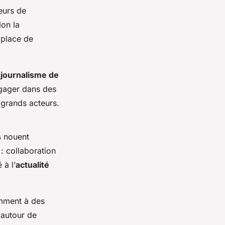
eurs de
lon la
a place de
n
journalisme de
ngager dans des
 grands acteurs.
s
nouent
: collaboration
 à l’
actualité
amment à des
 autour de