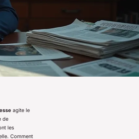
resse
agite le
e de
ont les
velle. Comment