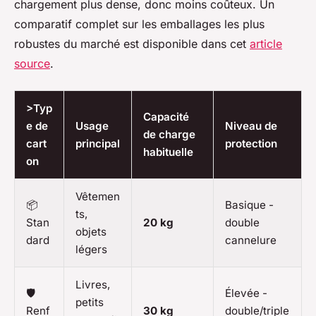
chargement plus dense, donc moins coûteux. Un
comparatif complet sur les emballages les plus
robustes du marché est disponible dans cet
article
source
.
>Typ
Capacité
e de
Usage
Niveau de
de charge
cart
principal
protection
habituelle
on
Vêtemen
📦
Basique -
ts,
Stan
20 kg
double
objets
dard
cannelure
légers
Livres,
🛡️
Élevée -
petits
Renf
30 kg
double/triple