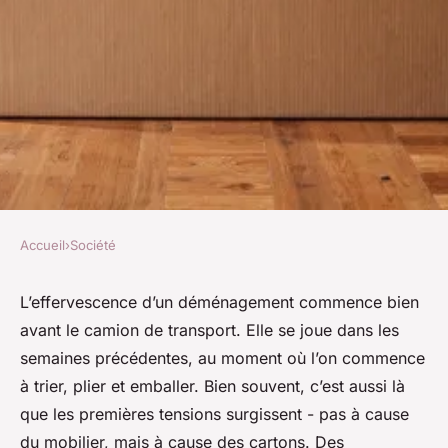
Accueil
›
Société
SOCIÉTÉ
Comparatif des cartons de
L’effervescence d’un déménagement commence bien
avant le camion de transport. Elle se joue dans les
déménagement au meilleur
semaines précédentes, au moment où l’on commence
prix
à trier, plier et emballer. Bien souvent, c’est aussi là
que les premières tensions surgissent - pas à cause
Orion
•
10/03/2026 10:21
•
9 min de lecture
du mobilier, mais à cause des cartons. Des