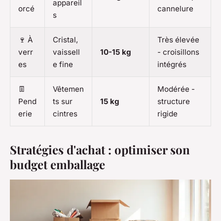
appareil
orcé
cannelure
s
🍷 À
Cristal,
Très élevée
verr
vaissell
10-15 kg
- croisillons
es
e fine
intégrés
👖
Vêtemen
Modérée -
Pend
ts sur
15 kg
structure
erie
cintres
rigide
Stratégies d'achat : optimiser son
budget emballage