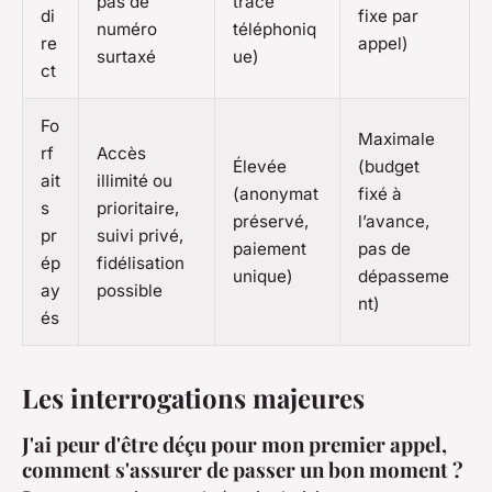
pas de
trace
di
fixe par
numéro
téléphoniq
re
appel)
surtaxé
ue)
ct
Fo
Maximale
rf
Accès
Élevée
(budget
ait
illimité ou
(anonymat
fixé à
s
prioritaire,
préservé,
l’avance,
pr
suivi privé,
paiement
pas de
ép
fidélisation
unique)
dépasseme
ay
possible
nt)
és
Les interrogations majeures
J'ai peur d'être déçu pour mon premier appel,
comment s'assurer de passer un bon moment ?