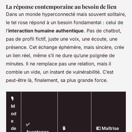
La réponse contemporaine au besoin de lien
Dans un monde hyperconnecté mais souvent solitaire,
le tel rose répond à un besoin fondamental : celui de
l’
interaction humaine authentique
. Pas de chatbot,
pas de profil fictif, juste une voix, une écoute, une
présence. Cet échange éphémère, mais sincère, crée
un lien réel, même s’il ne dure qu’une poignée de
minutes. Il ne remplace pas une relation, mais il
comble un vide, un instant de vulnérabilité. C’est
peut-être là, finalement, sa plus grande force.
🎙️
M
od
e
✅
de
🔒
💶 Maîtrise
Avantages