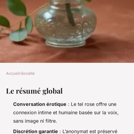
Accueil
›
Société
SOCIÉTÉ
Le résumé global
Explorez le tel rose pour des
moments suaves et sensuels
Conversation érotique
: Le tel rose offre une
connexion intime et humaine basée sur la voix,
Orion
•
07/07/2026 15:01
•
10 min de lecture
sans image ni filtre.
Discrétion garantie
: L’anonymat est préservé