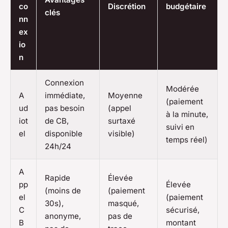
co
Discrétion
budgétaire
clés
nn
ex
io
n
Connexion
Modérée
A
immédiate,
Moyenne
(paiement
ud
pas besoin
(appel
à la minute,
iot
de CB,
surtaxé
suivi en
el
disponible
visible)
temps réel)
24h/24
A
Rapide
Élevée
pp
Élevée
(moins de
(paiement
el
(paiement
30s),
masqué,
C
sécurisé,
anonyme,
pas de
B
montant