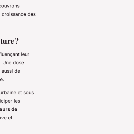
écouvrons
a croissance des
ture ?
fluençant leur
rs. Une dose
 aussi de
e.
 urbaine et sous
ticiper les
eurs de
ive et