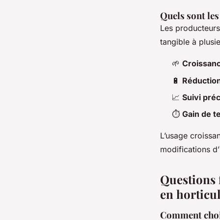
Quels sont les
Les producteurs
tangible à plusi
🌱
Croissan
🔋
Réduction
📈
Suivi préc
⏱️
Gain de 
L’usage croissa
modifications d’
Questions f
en horticu
Comment chois