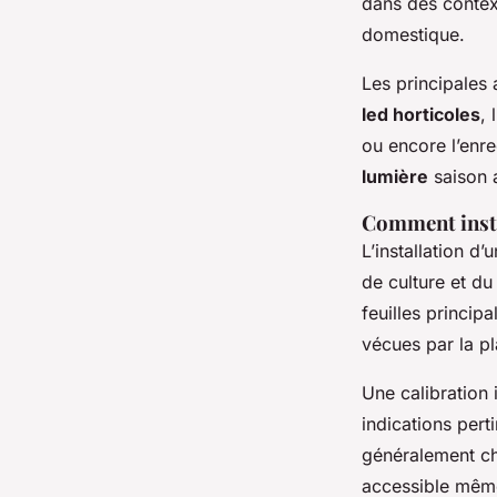
dans des contex
domestique.
Les principales 
led horticoles
,
ou encore l’enre
lumière
saison 
Comment insta
L’installation d’
de culture et du
feuilles principa
vécues par la pl
Une calibration 
indications pert
généralement c
accessible même