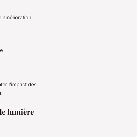
 amélioration
re
er l’impact des
e.
 de lumière