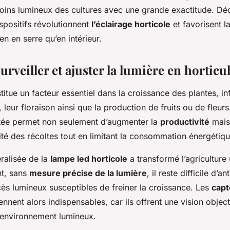
u
esoins lumineux des cultures avec une grande exactitude. D
positifs révolutionnent
l’éclairage horticole
et favorisent l
en en serre qu’en intérieur.
rveiller et ajuster la lumière en horticul
itue un facteur essentiel dans la croissance des plantes, in
, leur floraison ainsi que la production de fruits ou de fleu
tée permet non seulement d’augmenter la
productivité
mais
lité des récoltes tout en limitant la consommation énergétiqu
éralisée de la
lampe led horticole
a transformé l’agriculture
nt, sans
mesure précise de la lumière
, il reste difficile d’an
ès lumineux susceptibles de freiner la croissance. Les
capt
nnent alors indispensables, car ils offrent une vision object
l’environnement lumineux.