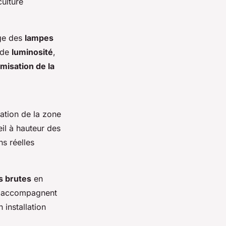
ulture
ge des
lampes
 de
luminosité
,
imisation de la
ation de la zone
eil à hauteur des
s réelles
 brutes
en
ées accompagnent
 installation