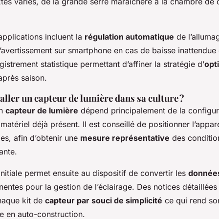
tes variés, de la grande serre maraîchère à la chambre de c
applications incluent la
régulation automatique
de l’alluma
 l’avertissement sur smartphone en cas de baisse inattendue
gistrement statistique permettant d’affiner la stratégie d’
opt
après saison.
ller un capteur de lumière dans sa culture ?
un
capteur de lumière
dépend principalement de la configur
 matériel déjà présent. Il est conseillé de positionner l’appar
les, afin d’obtenir une
mesure représentative
des condition
ante.
initiale permet ensuite au dispositif de convertir les
données
inentes pour la gestion de l’éclairage. Des notices détaill
haque kit de
capteur par souci de simplicité
ce qui rend son
 en auto-construction.