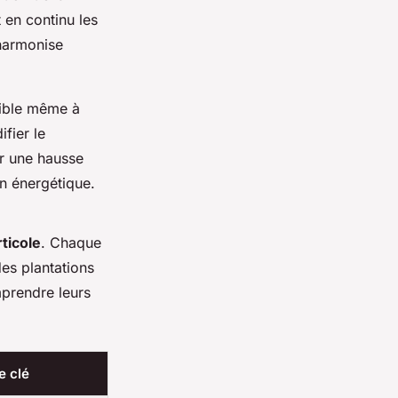
 en continu les
 harmonise
sible même à
fier le
ar une hausse
n énergétique.
ticole
. Chaque
des plantations
mprendre leurs
e clé