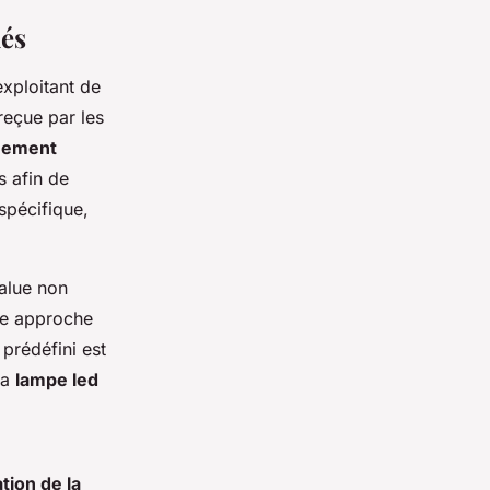
lés
exploitant de
eçue par les
quement
s afin de
 spécifique,
value non
te approche
 prédéfini est
la
lampe led
tion de la