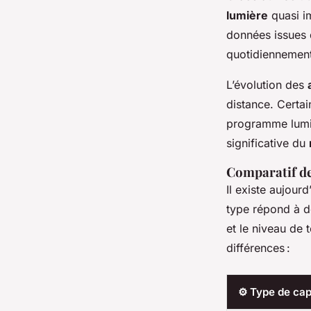
lumière
quasi i
données issues 
quotidiennement 
L’évolution des
distance. Certai
programme lumin
significative du
Comparatif de
Il existe aujour
type répond à de
et le niveau de
différences :
⚙️ Type de cap