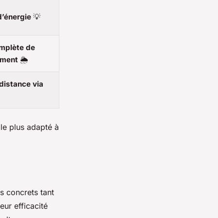
’énergie
💡
mplète de
ement
🌦️
distance via
 le plus adapté à
s concrets tant
ur efficacité