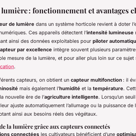
 lumière : fonctionnement et avantages c
eur de lumière
dans un système horticole revient à doter l’
numériques. Ces appareils détectent l’
intensité lumineuse
r
ssant ainsi des données exploitables pour
piloter automati
apteur par excellence
intègre souvent plusieurs paramètre
le mesure de la lumière, et pour aller plus loin sur ce sujet
ication
.
férents capteurs, on obtient un
capteur multifonction
: il é
minosité
mais également l’
humidité
et la
température
. Cet
la nouvelle ère de l’
agriculture intelligente
. Lorsqu’un seuil
rôleur ajuste automatiquement l’allumage ou la puissance de 
aptant ainsi aux besoins réels des végétaux.
de la lumière grâce aux capteurs connectés
tions connectées
les cultivateurs bénéficient d’une
optimisa