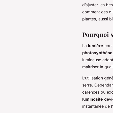
un rendement accr
d’ajuster les b
comment ces dis
plantes, aussi bi
admin
•
20 janvier 2026
•
6 min de lecture
Pourquoi su
La
lumière
const
photosynthèse
lumineuse adap
maîtriser la qua
L’utilisation gén
serre. Cependa
carences ou exc
luminosité
devie
instantanée de 