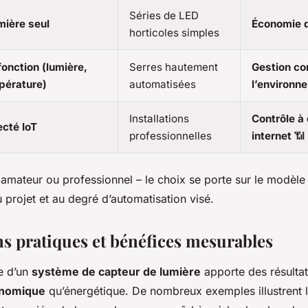
Séries de LED
mière seul
Économie d
horticoles simples
onction (lumière,
Serres hautement
Gestion co
pérature)
automatisées
l’environn
Installations
Contrôle à 
cté IoT
professionnelles
internet
📶
– amateur ou professionnel – le choix se porte sur le modèle
 projet et au degré d’automatisation visé.
ns pratiques et bénéfices mesurables
e d’un
système de capteur de lumière
apporte des résultat
nomique
qu’énergétique. De nombreux exemples illustrent le