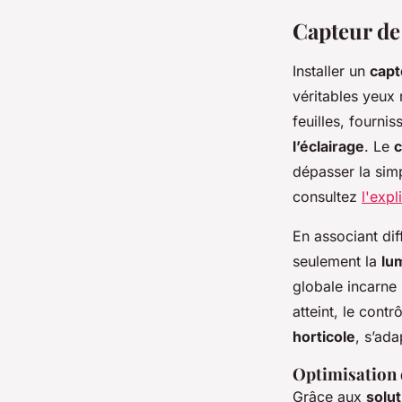
Capteur de
Installer un
capt
véritables yeux 
feuilles, fourni
l’éclairage
. Le
c
dépasser la simp
consultez
l'expl
En associant dif
seulement la
lu
globale incarne 
atteint, le cont
horticole
, s’ad
Optimisation 
Grâce aux
solu