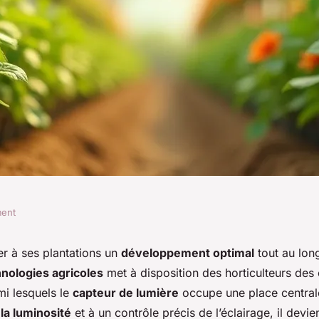
ment
pour culture
 à ses plantations un
développement optimal
tout au long
nologies agricoles
met à disposition des horticulteurs des 
 l'éclairage pour
mi lesquels le
capteur de lumière
occupe une place central
la luminosité
et à un contrôle précis de l’éclairage, il devie