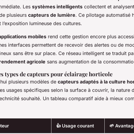
mmédiate. Les
systèmes intelligents
collectent et analysent
de plusieurs
capteurs de lumière
. Ce pilotage automatisé
l’exposition lumineuse des cultures.
applications mobiles
rend cette gestion encore plus acces
nes interfaces permettent de recevoir des alertes ou de modi
eux sans être sur place. Ce réseau intelligent se traduit p
rendement agricole
sans augmentation de la consommatio
s types de capteurs pour éclairage horticole
d’hui plusieurs modèles de
capteurs adaptés à la culture hor
s usages spécifiques selon la surface à couvrir, la nature 
 technicité souhaité. Un tableau comparatif aide à mieux co
teur
👍 Usage courant
🌱 Avantag