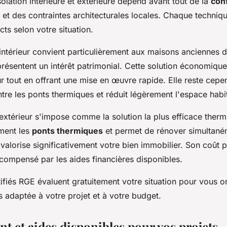
solation intérieure et extérieure dépend avant tout de la
con
et des contraintes architecturales locales. Chaque techniq
cts selon votre situation.
l'intérieur convient particulièrement aux maisons anciennes 
présentent un intérêt patrimonial. Cette solution économiqu
ur tout en offrant une mise en œuvre rapide. Elle reste cep
re les ponts thermiques et réduit légèrement l'espace habi
l'extérieur s'impose comme la solution la plus efficace ther
ment les
ponts thermiques
et permet de rénover simultané
valorise significativement votre bien immobilier. Son coût p
compensé par les aides financières disponibles.
tifiés RGE évaluent gratuitement votre situation pour vous or
s adaptée à votre projet et à votre budget.
t et aides disponibles pour vos projets