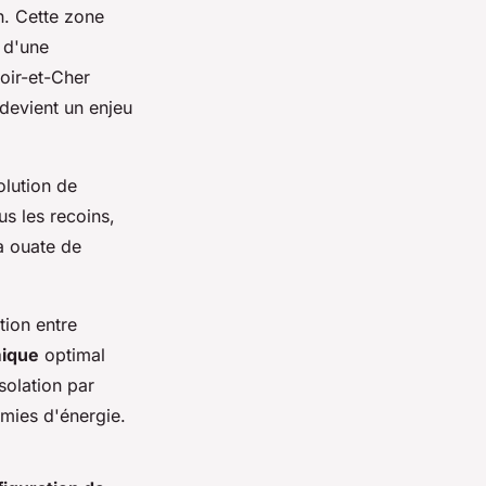
n. Cette zone
 d'une
oir-et-Cher
 devient un enjeu
lution de
s les recoins,
la ouate de
ion entre
mique
optimal
solation par
omies d'énergie.