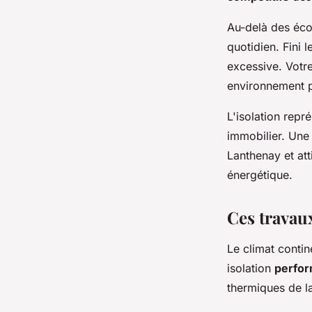
Au-delà des écon
quotidien. Fini 
excessive. Votr
environnement pl
L'isolation rep
immobilier. Une
Lanthenay et at
énergétique.
Ces travaux
Le climat contin
isolation
perfor
thermiques de la