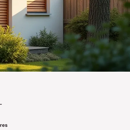
-
ures