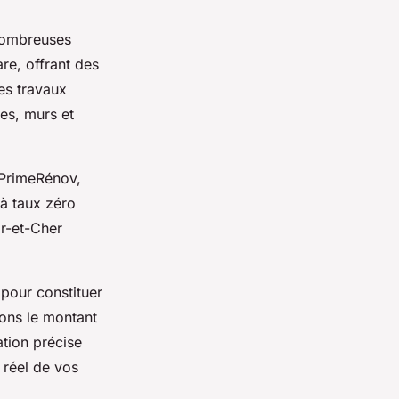
 nombreuses
are, offrant des
es travaux
les, murs et
PrimeRénov,
 à taux zéro
ir-et-Cher
pour constituer
sons le montant
tion précise
 réel de vos