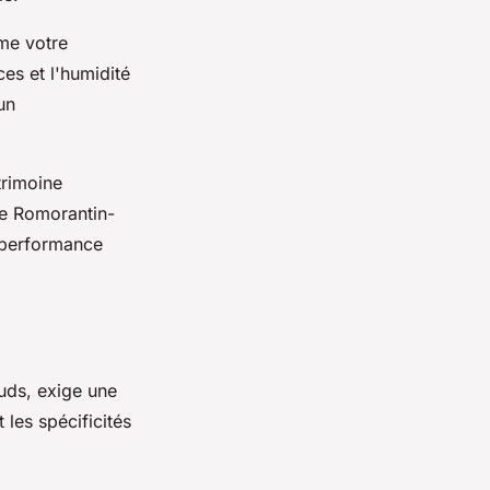
rme votre
ces et l'humidité
un
trimoine
de Romorantin-
e performance
auds, exige une
 les spécificités
.