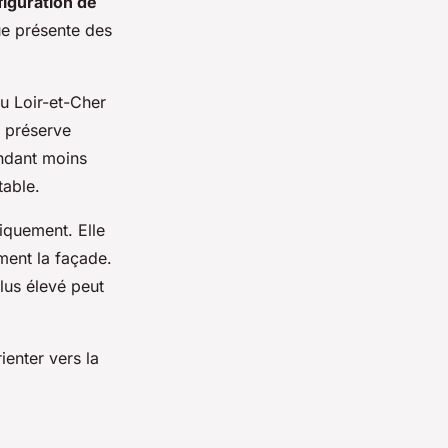
figuration de
ue présente des
du Loir-et-Cher
e préserve
endant moins
table.
miquement. Elle
ment la façade.
lus élevé peut
ienter vers la