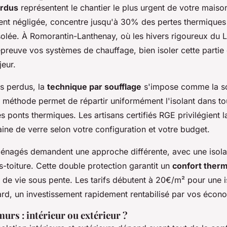
rdus
représentent le chantier le plus urgent de votre maiso
ent négligée, concentre jusqu'à 30% des pertes thermiques
solée. À Romorantin-Lanthenay, où les hivers rigoureux du L
preuve vos systèmes de chauffage, bien isoler cette partie
eur.
s perdus, la
technique par soufflage
s'impose comme la so
 méthode permet de répartir uniformément l'isolant dans tou
les ponts thermiques. Les artisans certifiés RGE privilégient 
laine de verre selon votre configuration et votre budget.
nagés demandent une approche différente, avec une isolat
-toiture. Cette double protection garantit un
confort ther
 de vie sous pente. Les tarifs débutent à 20€/m² pour une i
ard, un investissement rapidement rentabilisé par vos écon
murs : intérieur ou extérieur ?