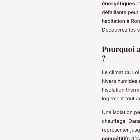
énergétiques
et
admin
•
14 février 2026
•
8 min de lecture
défaillante peu
habitation à Rom
Découvrez les s
Pourquoi a
?
Le climat du Lo
hivers humides e
l'isolation ther
logement tout a
Une isolation p
chauffage. Dans
représenter jus
compétitifs
dès 