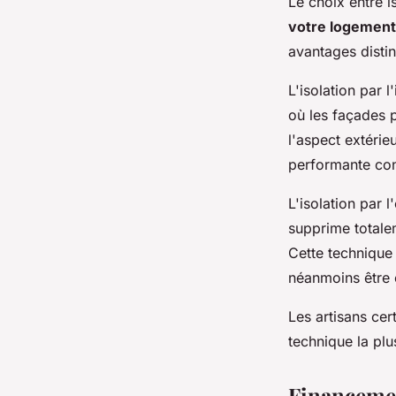
Le choix entre i
votre logement
avantages distin
L'isolation par 
où les façades 
l'aspect extérie
performante cont
L'isolation par 
supprime totale
Cette technique 
néanmoins être 
Les artisans cer
technique la plu
Financemen