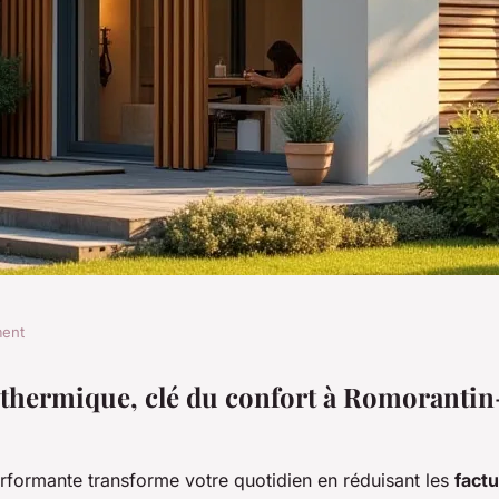
ment
fort thermique
n thermique, clé du confort à Romorantin
omorantin
erformante transforme votre quotidien en réduisant les
fact