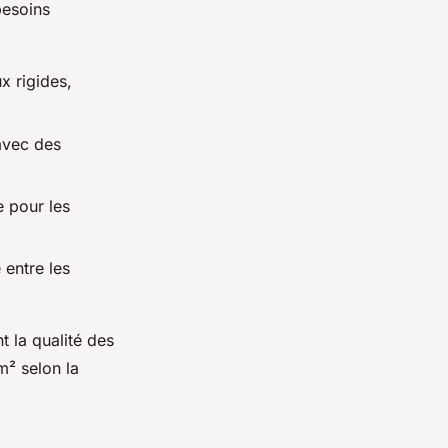
besoins
x rigides,
 avec des
e pour les
 entre les
t la qualité des
m² selon la