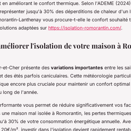
 en améliorant le confort thermique. Selon l'ADEME (2024),
t représenter jusqu'à 30% des déperditions de chaleur d'un 
orantin-Lanthenay vous procure-t-elle le confort souhaité t
olutions adaptées sur
https://isolation-romorantin.com/
.
méliorer l'isolation de votre maison à 
ir-et-Cher présente des
variations importantes
entre les sa
t des étés parfois caniculaires. Cette météorologie particul
mique encore plus cruciale pour maintenir un confort optimal
u long de l'année.
erformante vous permet de réduire significativement vos fac
 une maison mal isolée à Romorantin, les pertes thermique
qu'à 30% de votre consommation énergétique annuelle. Av
20€/m², investir dans l'isolation devient rapidement rentab