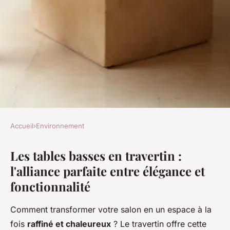
Accueil
›
Environnement
ENVIRONNEMENT
Les tables basses en travertin :
Table basse en travertin : un
l'alliance parfaite entre élégance et
choix chic et pratique
fonctionnalité
Joséphine
•
14/05/2026 14:28
•
7 min de lecture
Comment transformer votre salon en un espace à la
fois
raffiné et chaleureux
? Le travertin offre cette